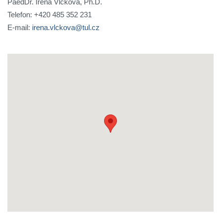
PaedDr. Irena Vlčková, Ph.D.
Telefon: +420 485 352 231
E-mail:
irena.vlckova@tul.cz